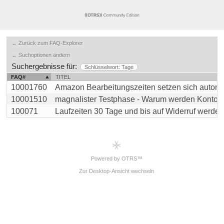
← Zurück zum FAQ-Explorer
← Suchoptionen ändern
Suchergebnisse für:
Schlüsselwort: Tage
FAQ#
TITEL
10001760
Amazon Bearbeitungszeiten setzen sich automati
10001510
magnalister Testphase - Warum werden Kontodate
100071
Laufzeiten 30 Tage und bis auf Widerruf werden n
Powered by OTRS™
Zur Desktop-Ansicht wechseln