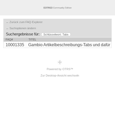
← Zurück zum FAQ-Explorer
← Suchoptionen ändern
Suchergebnisse für:
Schlüsselwort: Tabs
FAQ#
TITEL
10001335
Gambio Artikelbeschreibungs-Tabs und dafür indiv
Powered by OTRS™
Zur Desktop-Ansicht wechseln