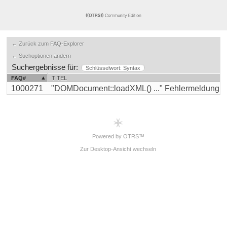
← Zurück zum FAQ-Explorer
← Suchoptionen ändern
Suchergebnisse für:
Schlüsselwort: Syntax
FAQ#
TITEL
1000271
"DOMDocument::loadXML() ..." Fehlermeldung bei
Powered by OTRS™
Zur Desktop-Ansicht wechseln