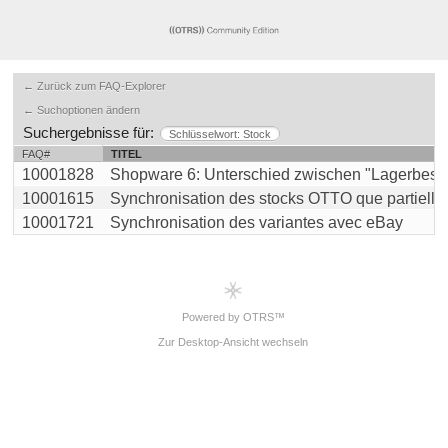
← Zurück zum FAQ-Explorer
← Suchoptionen ändern
Suchergebnisse für:
Schlüsselwort: Stock
FAQ#
TITEL
10001828
Shopware 6: Unterschied zwischen "Lagerbestand
10001615
Synchronisation des stocks OTTO que partielleme
10001721
Synchronisation des variantes avec eBay
Powered by OTRS™
Zur Desktop-Ansicht wechseln