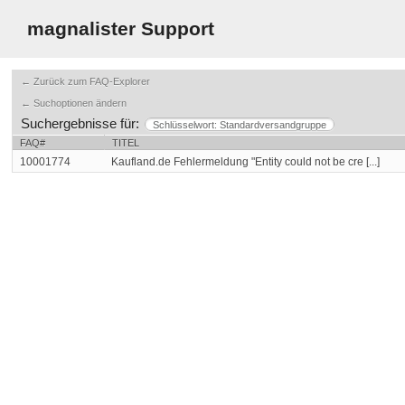
magnalister Support
← Zurück zum FAQ-Explorer
← Suchoptionen ändern
Suchergebnisse für:
Schlüsselwort: Standardversandgruppe
FAQ#
TITEL
10001774
Kaufland.de Fehlermeldung "Entity could not be cre [...]