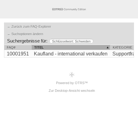
← Zurück zum FAQ-Explorer
← Suchoptionen ändern
Suchergebnisse für:
Schlüsselwort: Schweden
FAQ#
TITEL
KATEGORIE
10001951
Kaufland - international verkaufen
Supportfrag
Powered by OTRS™
Zur Desktop-Ansicht wechseln