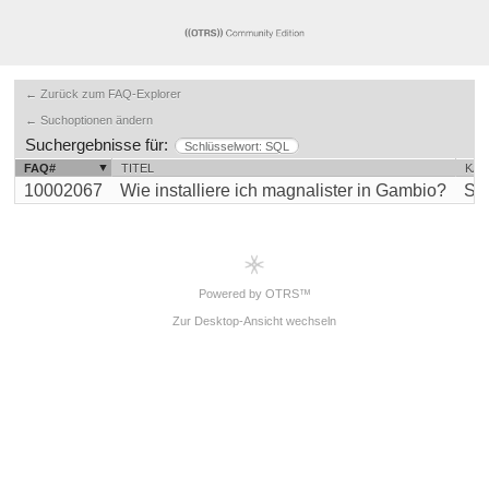
← Zurück zum FAQ-Explorer
← Suchoptionen ändern
Suchergebnisse für:
Schlüsselwort: SQL
FAQ#
TITEL
KAT
10002067
Wie installiere ich magnalister in Gambio?
Sup
Powered by OTRS™
Zur Desktop-Ansicht wechseln