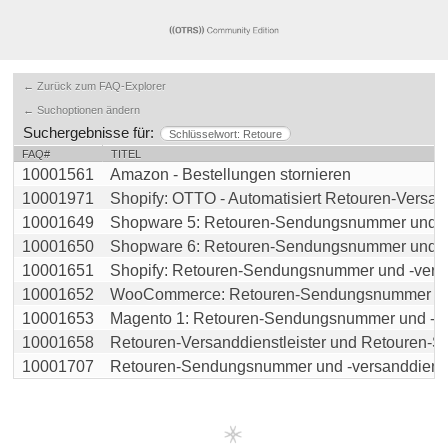
← Zurück zum FAQ-Explorer
← Suchoptionen ändern
Suchergebnisse für:
Schlüsselwort: Retoure
FAQ#
TITEL
10001561
Amazon - Bestellungen stornieren
10001971
Shopify: OTTO - Automatisiert Retouren-Versandd
10001649
Shopware 5: Retouren-Sendungsnummer und -ver
10001650
Shopware 6: Retouren-Sendungsnummer und -ver
10001651
Shopify: Retouren-Sendungsnummer und -versan
10001652
WooCommerce: Retouren-Sendungsnummer und 
10001653
Magento 1: Retouren-Sendungsnummer und -vers
10001658
Retouren-Versanddienstleister und Retouren-Sen
10001707
Retouren-Sendungsnummer und -versanddienstlei