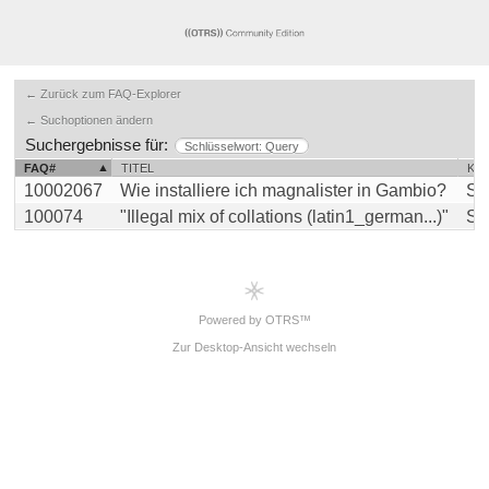
← Zurück zum FAQ-Explorer
← Suchoptionen ändern
Suchergebnisse für:
Schlüsselwort: Query
FAQ#
TITEL
KA
10002067
Wie installiere ich magnalister in Gambio?
Su
100074
"Illegal mix of collations (latin1_german...)"
Su
Powered by OTRS™
Zur Desktop-Ansicht wechseln