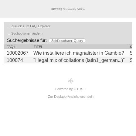
← Zurück zum FAQ-Explorer
← Suchoptionen ändern
Suchergebnisse für:
Schlüsselwort: Query
FAQ#
TITEL
KA
10002067
Wie installiere ich magnalister in Gambio?
Su
100074
"Illegal mix of collations (latin1_german...)"
Su
Powered by OTRS™
Zur Desktop-Ansicht wechseln