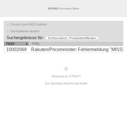
← Zurück zum FAQ-Explorer
← Suchoptionen ändern
Suchergebnisse für:
Schlüsselwort: Produktidentifikation
FAQ#
TITEL
10002069
Rakuten/Priceminister: Fehlermeldung "MISSIN
Powered by OTRS™
Zur Desktop-Ansicht wechseln