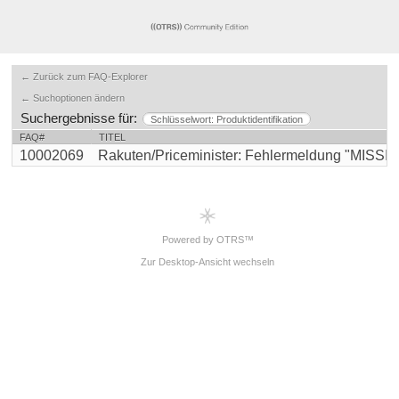
← Zurück zum FAQ-Explorer
← Suchoptionen ändern
Suchergebnisse für:
Schlüsselwort: Produktidentifikation
FAQ#
TITEL
10002069
Rakuten/Priceminister: Fehlermeldung "MISSIN
Powered by OTRS™
Zur Desktop-Ansicht wechseln