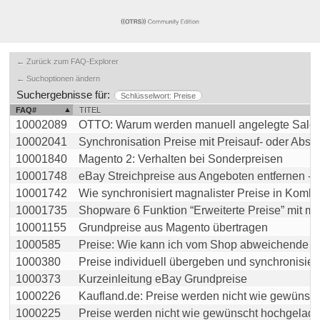
← Zurück zum FAQ-Explorer
← Suchoptionen ändern
Suchergebnisse für:
Schlüsselwort: Preise
FAQ#
TITEL
10002089
OTTO: Warum werden manuell angelegte Sale-Pre
10002041
Synchronisation Preise mit Preisauf- oder Abschl
10001840
Magento 2: Verhalten bei Sonderpreisen
10001748
eBay Streichpreise aus Angeboten entfernen - wie
10001742
Wie synchronisiert magnalister Preise in Kombinat
10001735
Shopware 6 Funktion “Erweiterte Preise” mit magn
10001155
Grundpreise aus Magento übertragen
1000585
Preise: Wie kann ich vom Shop abweichende Prei
1000380
Preise individuell übergeben und synchronisieren 
1000373
Kurzeinleitung eBay Grundpreise
1000226
Kaufland.de: Preise werden nicht wie gewünscht 
1000225
Preise werden nicht wie gewünscht hochgeladen /