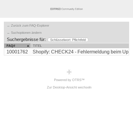
← Zurück zum FAQ-Explorer
← Suchoptionen ändern
Suchergebnisse für:
Schlüsselwort: Pflichtfeld
FAQ#
TITEL
10001762
Shopify: CHECK24 - Fehlermeldung beim Upload 
Powered by OTRS™
Zur Desktop-Ansicht wechseln