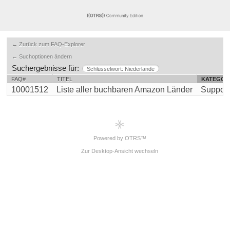
← Zurück zum FAQ-Explorer
← Suchoptionen ändern
Suchergebnisse für:
Schlüsselwort: Niederlande
FAQ#
TITEL
KATEGOR
10001512
Liste aller buchbaren Amazon Länder
Support
Powered by OTRS™
Zur Desktop-Ansicht wechseln