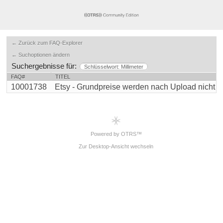
← Zurück zum FAQ-Explorer
← Suchoptionen ändern
Suchergebnisse für:
Schlüsselwort: Millimeter
FAQ#
TITEL
10001738
Etsy - Grundpreise werden nach Upload nicht an
Powered by OTRS™
Zur Desktop-Ansicht wechseln