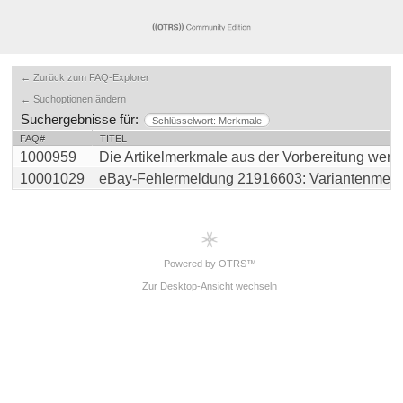
← Zurück zum FAQ-Explorer
← Suchoptionen ändern
Suchergebnisse für:
Schlüsselwort: Merkmale
FAQ#
TITEL
1000959
Die Artikelmerkmale aus der Vorbereitung werden 
10001029
eBay-Fehlermeldung 21916603: Variantenmerkma
Powered by OTRS™
Zur Desktop-Ansicht wechseln