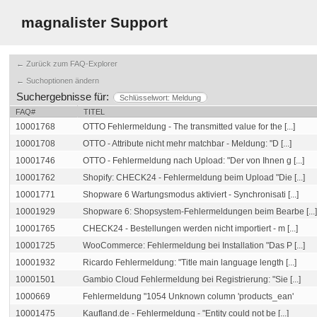
magnalister Support
← Zurück zum FAQ-Explorer
← Suchoptionen ändern
Suchergebnisse für:
Schlüsselwort: Meldung
FAQ#
TITEL
10001768
OTTO Fehlermeldung - The transmitted value for the [...]
10001708
OTTO - Attribute nicht mehr matchbar - Meldung: "D [...]
10001746
OTTO - Fehlermeldung nach Upload: "Der von Ihnen g [...]
10001762
Shopify: CHECK24 - Fehlermeldung beim Upload "Die [...]
10001771
Shopware 6 Wartungsmodus aktiviert - Synchronisati [...]
10001929
Shopware 6: Shopsystem-Fehlermeldungen beim Bearbe [...]
10001765
CHECK24 - Bestellungen werden nicht importiert - m [...]
10001725
WooCommerce: Fehlermeldung bei Installation "Das P [...]
10001932
Ricardo Fehlermeldung: "Title main language length [...]
10001501
Gambio Cloud Fehlermeldung bei Registrierung: "Sie [...]
1000669
Fehlermeldung "1054 Unknown column 'products_ean'
10001475
Kaufland.de - Fehlermeldung - "Entity could not be [...]