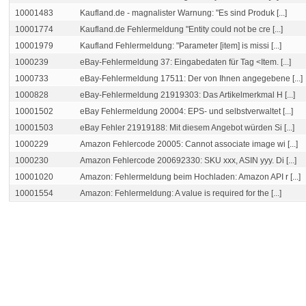
10001483
Kaufland.de - magnalister Warnung: "Es sind Produk [...]
10001774
Kaufland.de Fehlermeldung "Entity could not be cre [...]
10001979
Kaufland Fehlermeldung: "Parameter [item] is missi [...]
1000239
eBay-Fehlermeldung 37: Eingabedaten für Tag <Item. [...]
1000733
eBay-Fehlermeldung 17511: Der von Ihnen angegebene [...]
1000828
eBay-Fehlermeldung 21919303: Das Artikelmerkmal H [...]
10001502
eBay Fehlermeldung 20004: EPS- und selbstverwaltet [...]
10001503
eBay Fehler 21919188: Mit diesem Angebot würden Si [...]
1000229
Amazon Fehlercode 20005: Cannot associate image wi [...]
1000230
Amazon Fehlercode 200692330: SKU xxx, ASIN yyy. Di [...]
10001020
Amazon: Fehlermeldung beim Hochladen: Amazon API r [...]
10001554
Amazon: Fehlermeldung: A value is required for the [...]