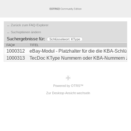
← Zurück zum FAQ-Explorer
← Suchoptionen ändern
Suchergebnisse für:
Schlüsselwort: KType
FAQ#
TITEL
1000312
eBay-Modul - Platzhalter für die die KBA-Schlüssel
1000313
TecDoc KType Nummern oder KBA-Nummern zu eB
Powered by OTRS™
Zur Desktop-Ansicht wechseln