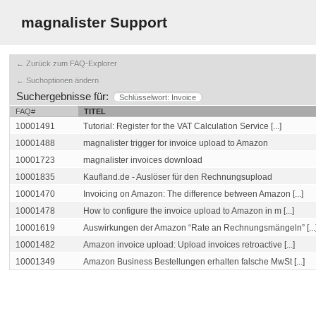
magnalister Support
← Zurück zum FAQ-Explorer
← Suchoptionen ändern
Suchergebnisse für:
Schlüsselwort: Invoice
FAQ#
TITEL
10001491
Tutorial: Register for the VAT Calculation Service [...]
10001488
magnalister trigger for invoice upload to Amazon
10001723
magnalister invoices download
10001835
Kaufland.de - Auslöser für den Rechnungsupload
10001470
Invoicing on Amazon: The difference between Amazon [...]
10001478
How to configure the invoice upload to Amazon in m [...]
10001619
Auswirkungen der Amazon “Rate an Rechnungsmängeln” [...
10001482
Amazon invoice upload: Upload invoices retroactive [...]
10001349
Amazon Business Bestellungen erhalten falsche MwSt [...]