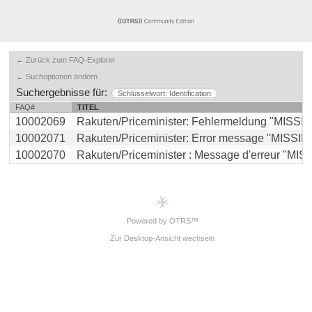
← Zurück zum FAQ-Explorer
← Suchoptionen ändern
Suchergebnisse für:
Schlüsselwort: Identification
FAQ#
TITEL
10002069
Rakuten/Priceminister: Fehlermeldung "MISSIN
10002071
Rakuten/Priceminister: Error message "MISSIN
10002070
Rakuten/Priceminister : Message d'erreur "MISSI
Powered by OTRS™
Zur Desktop-Ansicht wechseln