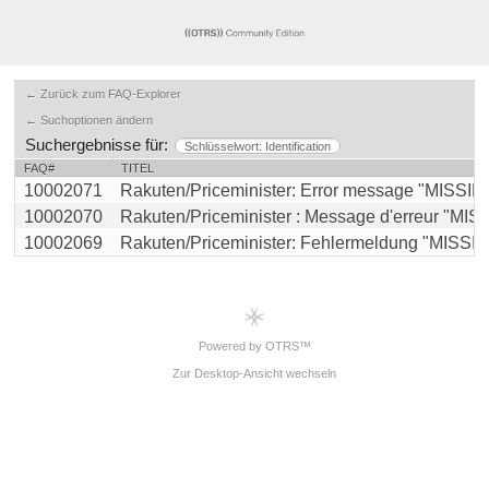
← Zurück zum FAQ-Explorer
← Suchoptionen ändern
Suchergebnisse für:
Schlüsselwort: Identification
FAQ#
TITEL
10002071
Rakuten/Priceminister: Error message "MISSIN
10002070
Rakuten/Priceminister : Message d'erreur "MISSI
10002069
Rakuten/Priceminister: Fehlermeldung "MISSIN
Powered by OTRS™
Zur Desktop-Ansicht wechseln