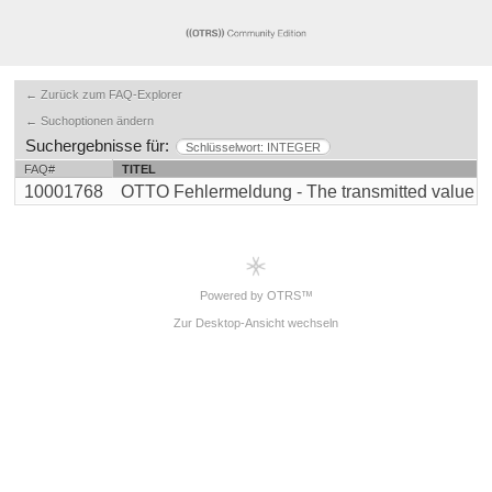
← Zurück zum FAQ-Explorer
← Suchoptionen ändern
Suchergebnisse für:
Schlüsselwort: INTEGER
FAQ#
TITEL
10001768
OTTO Fehlermeldung - The transmitted value for t
Powered by OTRS™
Zur Desktop-Ansicht wechseln