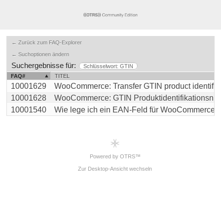
← Zurück zum FAQ-Explorer
← Suchoptionen ändern
Suchergebnisse für:
Schlüsselwort: GTIN
FAQ#
TITEL
10001629
WooCommerce: Transfer GTIN product identificati
10001628
WooCommerce: GTIN Produktidentifikationsnumme
10001540
Wie lege ich ein EAN-Feld für WooCommerce an 
Powered by OTRS™
Zur Desktop-Ansicht wechseln