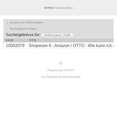
← Zurück zum FAQ-Explorer
← Suchoptionen ändern
Suchergebnisse für:
Schlüsselwort: Fields
FAQ#
TITEL
10002079
Shopware 6 - Amazon / OTTO - Wie kann ich auf
Powered by OTRS™
Zur Desktop-Ansicht wechseln