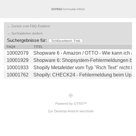
← Zurück zum FAQ-Explorer
← Suchoptionen ändern
Suchergebnisse für:
Schlüsselwort: Feld
FAQ#
TITEL
10002079
Shopware 6 - Amazon / OTTO - Wie kann ich auf
10001929
Shopware 6: Shopsystem-Fehlermeldungen beim
10001933
Shopify Metafelder vom Typ "Rich Text" nicht im A
10001762
Shopify: CHECK24 - Fehlermeldung beim Upload 
Powered by OTRS™
Zur Desktop-Ansicht wechseln