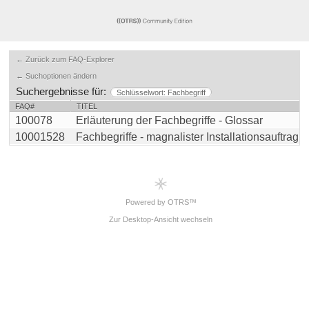
← Zurück zum FAQ-Explorer
← Suchoptionen ändern
Suchergebnisse für:
Schlüsselwort: Fachbegriff
FAQ#
TITEL
100078
Erläuterung der Fachbegriffe - Glossar
10001528
Fachbegriffe - magnalister Installationsauftrag
Powered by OTRS™
Zur Desktop-Ansicht wechseln