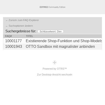
← Zurück zum FAQ-Explorer
← Suchoptionen ändern
Suchergebnisse für:
Schlüsselwort: Dev
FAQ#
TITEL
10001177
Existierende Shop-Funktion und Shop-Models vo
10001943
OTTO Sandbox mit magnalister anbinden
Powered by OTRS™
Zur Desktop-Ansicht wechseln