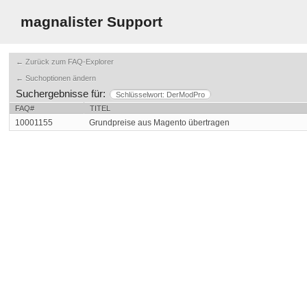
magnalister Support
← Zurück zum FAQ-Explorer
← Suchoptionen ändern
Suchergebnisse für:
Schlüsselwort: DerModPro
FAQ#
TITEL
10001155
Grundpreise aus Magento übertragen