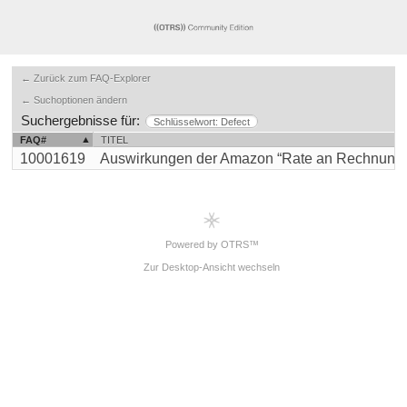
← Zurück zum FAQ-Explorer
← Suchoptionen ändern
Suchergebnisse für:
Schlüsselwort: Defect
FAQ#
TITEL
10001619
Auswirkungen der Amazon “Rate an Rechnungsm
Powered by OTRS™
Zur Desktop-Ansicht wechseln