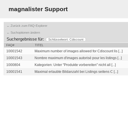
magnalister Support
← Zurück zum FAQ-Explorer
← Suchoptionen ändern
Suchergebnisse für:
Schlüsselwort: Cdiscount
FAQ#
TITEL
10001542
Maximum number of images allowed for Cdiscount lis [...]
10001543
Nombre maximum d'images autorisé pour les listings [...]
1000804
Kategorien: Unter "Produkte vorbereiten" nicht all [...]
10001541
Maximal erlaubte Bildanzahl bei Listings seitens C [...]