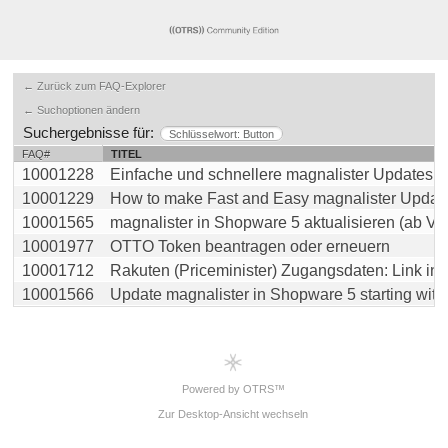
← Zurück zum FAQ-Explorer
← Suchoptionen ändern
Suchergebnisse für:
Schlüsselwort: Button
FAQ#
TITEL
10001228
Einfache und schnellere magnalister Updates für 
10001229
How to make Fast and Easy magnalister Updates 
10001565
magnalister in Shopware 5 aktualisieren (ab Versi
10001977
OTTO Token beantragen oder erneuern
10001712
Rakuten (Priceminister) Zugangsdaten: Link in Inf
10001566
Update magnalister in Shopware 5 starting with ve
Powered by OTRS™
Zur Desktop-Ansicht wechseln