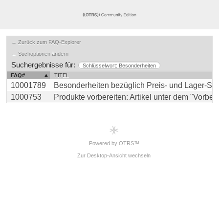
← Zurück zum FAQ-Explorer
← Suchoptionen ändern
Suchergebnisse für:
Schlüsselwort: Besonderheiten
FAQ#
TITEL
10001789
Besonderheiten bezüglich Preis- und Lager-Sync
1000753
Produkte vorbereiten: Artikel unter dem "Vorbereit
Powered by OTRS™
Zur Desktop-Ansicht wechseln