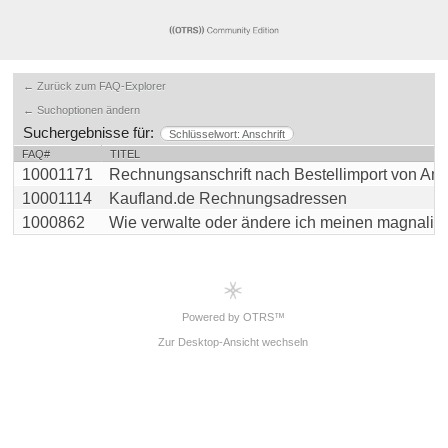
← Zurück zum FAQ-Explorer
← Suchoptionen ändern
Suchergebnisse für:
Schlüsselwort: Anschrift
FAQ#
TITEL
10001171
Rechnungsanschrift nach Bestellimport von Amaz
10001114
Kaufland.de Rechnungsadressen
1000862
Wie verwalte oder ändere ich meinen magnalister
Powered by OTRS™
Zur Desktop-Ansicht wechseln