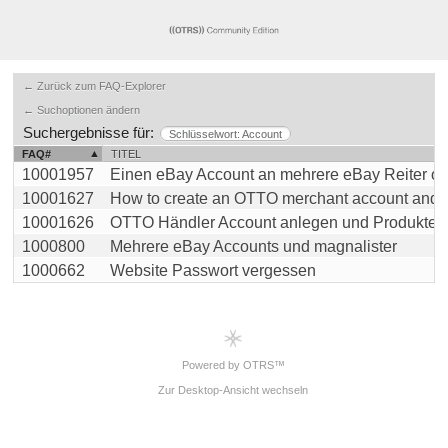
← Zurück zum FAQ-Explorer
← Suchoptionen ändern
Suchergebnisse für:
Schlüsselwort: Account
FAQ#
TITEL
10001957
Einen eBay Account an mehrere eBay Reiter oder
10001627
How to create an OTTO merchant account and unl
10001626
OTTO Händler Account anlegen und Produkte frei
1000800
Mehrere eBay Accounts und magnalister
1000662
Website Passwort vergessen
Powered by OTRS™
Zur Desktop-Ansicht wechseln