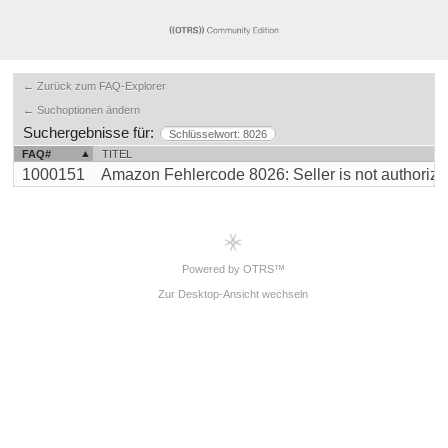
← Zurück zum FAQ-Explorer
← Suchoptionen ändern
Suchergebnisse für:
Schlüsselwort: 8026
FAQ#
TITEL
1000151
Amazon Fehlercode 8026: Seller is not authorized t
Powered by OTRS™
Zur Desktop-Ansicht wechseln