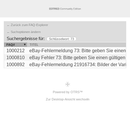
← Zurück zum FAQ-Explorer
← Suchoptionen ändern
Suchergebnisse für:
Schlüsselwort: 73
FAQ#
TITEL
1000212
eBay-Fehlermeldung 73: Bitte geben Sie einen gült
1000810
eBay Fehler 73: Bitte geben Sie einen gültigen Sta
1000892
eBay-Fehlermeldung 21916734: Bilder der Variant
Powered by OTRS™
Zur Desktop-Ansicht wechseln