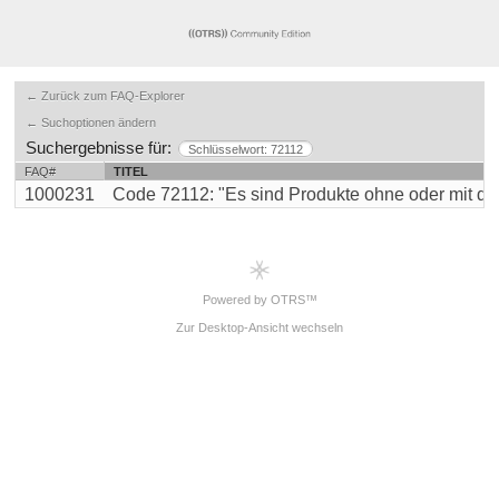
← Zurück zum FAQ-Explorer
← Suchoptionen ändern
Suchergebnisse für:
Schlüsselwort: 72112
FAQ#
TITEL
1000231
Code 72112: "Es sind Produkte ohne oder mit dopp
Powered by OTRS™
Zur Desktop-Ansicht wechseln