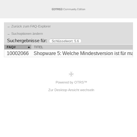
← Zurück zum FAQ-Explorer
← Suchoptionen ändern
Suchergebnisse für:
Schlüsselwort: 5.6
FAQ#
TITEL
10002066
Shopware 5: Welche Mindestversion ist für magna
Powered by OTRS™
Zur Desktop-Ansicht wechseln