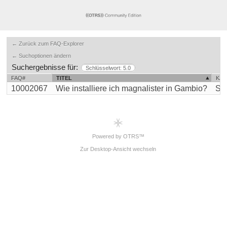
← Zurück zum FAQ-Explorer
← Suchoptionen ändern
Suchergebnisse für:
Schlüsselwort: 5.0
FAQ#
TITEL
KAT
10002067
Wie installiere ich magnalister in Gambio?
Sup
Powered by OTRS™
Zur Desktop-Ansicht wechseln