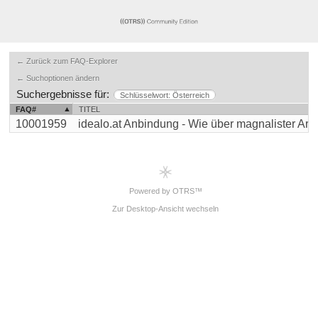
← Zurück zum FAQ-Explorer
← Suchoptionen ändern
Suchergebnisse für:
Schlüsselwort: Österreich
FAQ#
TITEL
10001959
idealo.at Anbindung - Wie über magnalister Artikel
Powered by OTRS™
Zur Desktop-Ansicht wechseln