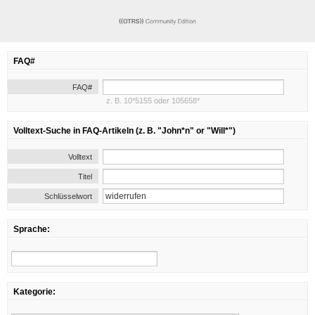
FAQ#
FAQ#
z. B. 10*5155 oder 105658*
Volltext-Suche in FAQ-Artikeln (z. B. "John*n" or "Will*")
Volltext
Titel
Schlüsselwort
Sprache:
Kategorie: