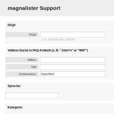
magnalister Support
FAQ#
FAQ#
z. B. 10*5155 oder 105658*
Volltext-Suche in FAQ-Artikeln (z. B. "John*n" or "Will*")
Volltext
Titel
Schlüsselwort
Sprache:
Kategorie: