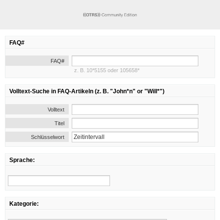
FAQ#
FAQ#
z. B. 10*5155 oder 105658*
Volltext-Suche in FAQ-Artikeln (z. B. "John*n" or "Will*")
Volltext
Titel
Schlüsselwort
Sprache:
Kategorie: