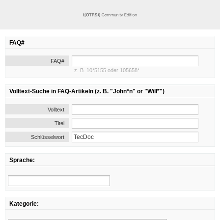
FAQ#
FAQ#
z. B. 10*5155 oder 105658*
Volltext-Suche in FAQ-Artikeln (z. B. "John*n" or "Will*")
Volltext
Titel
Schlüsselwort
Sprache:
Kategorie: