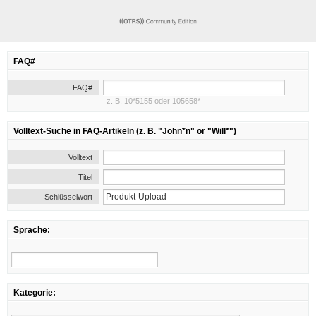
FAQ#
FAQ#
z. B. 10*5155 oder 105658*
Volltext-Suche in FAQ-Artikeln (z. B. "John*n" or "Will*")
Volltext
Titel
Schlüsselwort
Sprache:
Kategorie: