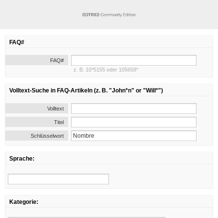
FAQ#
FAQ#
z. B. 10*5155 oder 105658*
Volltext-Suche in FAQ-Artikeln (z. B. "John*n" or "Will*")
Volltext
Titel
Schlüsselwort
Sprache:
Kategorie: