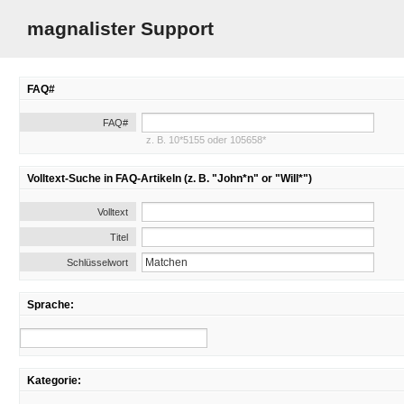
magnalister Support
FAQ#
FAQ#
z. B. 10*5155 oder 105658*
Volltext-Suche in FAQ-Artikeln (z. B. "John*n" or "Will*")
Volltext
Titel
Schlüsselwort
Sprache:
Kategorie: