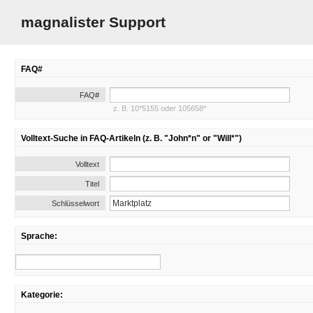
magnalister Support
FAQ#
FAQ#
z. B. 10*5155 oder 105658*
Volltext-Suche in FAQ-Artikeln (z. B. "John*n" or "Will*")
Volltext
Titel
Schlüsselwort
Sprache:
Kategorie: