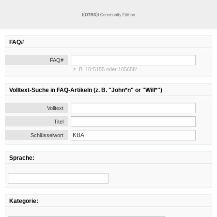
FAQ#
FAQ#
z. B. 10*5155 oder 105658*
Volltext-Suche in FAQ-Artikeln (z. B. "John*n" or "Will*")
Volltext
Titel
Schlüsselwort
Sprache:
Kategorie: